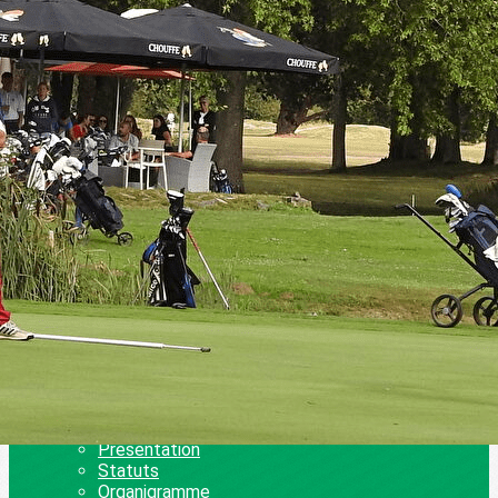
Exporter les lignes sélectionnées
Exporter toutes les colonnes
Exporter uniquement les colonnes affichées
Menu
Ajoutez un logo, un bouton, des réseaux sociaux
Cliquez pour éditer
Accueil
▴
▾
Actualités
Adhésions en ligne
Calendrier AS 2026
GRAND PRIX DE RENNES 2026
Les Gazettes de l'AS
Accès et contact
La vie de l’association
▴
▾
Présentation
Statuts
Organigramme