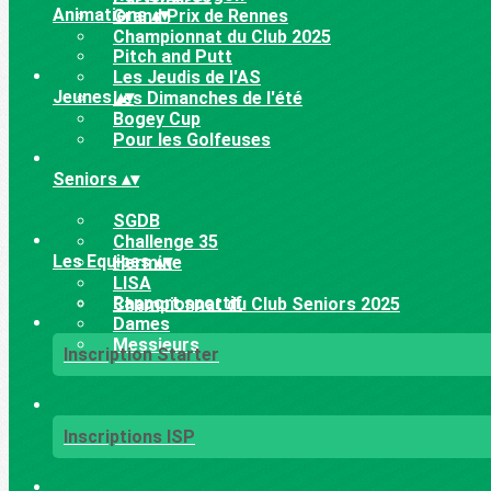
Animations
▴
▾
Grand Prix de Rennes
Championnat du Club 2025
Pitch and Putt
Les Jeudis de l'AS
Jeunes
▴
▾
Les Dimanches de l'été
Bogey Cup
Pour les Golfeuses
Seniors
▴
▾
SGDB
Challenge 35
Les Equipes
▴
▾
Hermine
LISA
Rapport sportif
Championnat du Club Seniors 2025
Dames
Messieurs
Inscription Starter
Inscriptions ISP